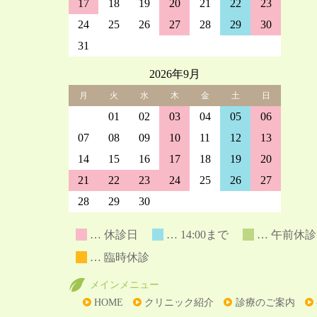
17
18
19
20
21
22
23
24
25
26
27
28
29
30
31
01
02
03
04
05
06
2026年9月
月
火
水
木
金
土
日
31
01
02
03
04
05
06
07
08
09
10
11
12
13
14
15
16
17
18
19
20
21
22
23
24
25
26
27
28
29
30
01
02
03
04
… 休診日
… 14:00まで
… 午前休
… 臨時休診
メインメニュー
HOME
クリニック紹介
診療のご案内