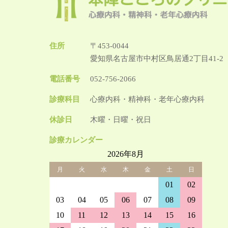
住所
〒453-0044
愛知県名古屋市中村区鳥居通2丁目41-
電話番号
052-756-2066
診療科目
心療内科・精神科・老年心療内科
休診日
木曜・日曜・祝日
診療カレンダー
2026年8月
月
火
水
木
金
土
日
27
28
29
30
31
01
02
03
04
05
06
07
08
09
10
11
12
13
14
15
16