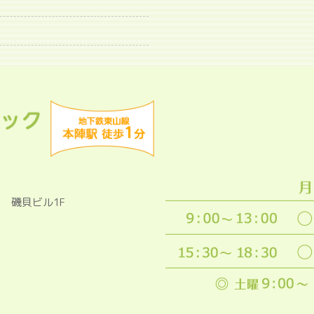
2
磯貝ビル1F